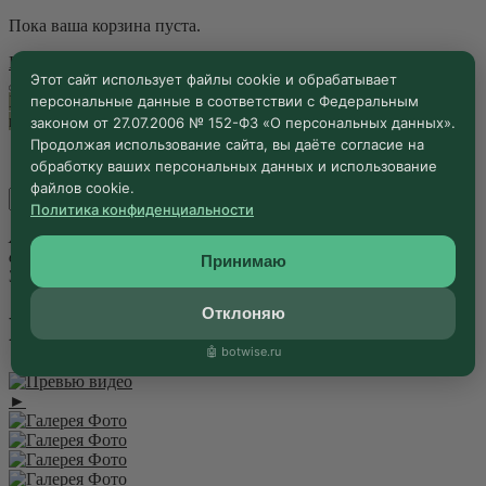
Пока ваша корзина пуста.
Перейти к покупкам
Этот сайт использует файлы cookie и обрабатывает
персональные данные в соответствии с Федеральным
Хотите получить специальные условия? Укажите Ваш номер,
мы перезвоним
Ваш номер телефона
законом от 27.07.2006 № 152-ФЗ «О персональных данных».
Продолжая использование сайта, вы даёте согласие на
обработку ваших персональных данных и использование
файлов cookie.
Политика конфиденциальности
Я даю согласие на сбор и обработку моих персональных
данных.
Политика конфиденциальности
Принимаю
Закрыть
Отклоняю
Галерея
🤖 botwise.ru
►