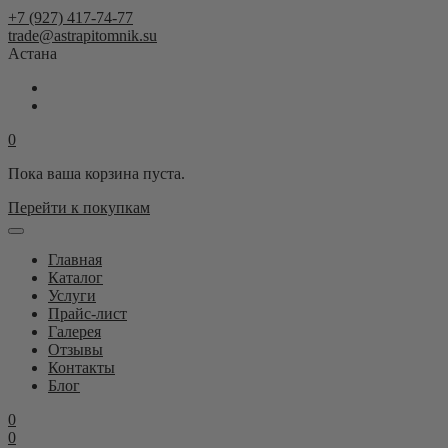
+7 (927) 417-74-77
trade@astrapitomnik.su
Астана
0
Пока ваша корзина пуста.
Перейти к покупкам
Главная
Каталог
Услуги
Прайс-лист
Галерея
Отзывы
Контакты
Блог
0
0