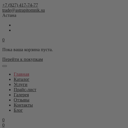
+7 (927) 417-74-77
trade@astrapitomnik.su
Астана
0
Пока ваша корзина пуста.
Перейти к покупкам
Главная
Каталог
Услуги
Прайс-лист
Галерея
Отзывы
Контакты
Блог
0
0