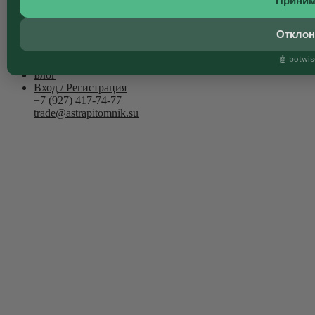
Прини
Услуги
Прайс-лист
Откло
Галерея
Отзывы
🤖 botwis
Контакты
Блог
Вход / Регистрация
+7 (927) 417-74-77
trade@astrapitomnik.su