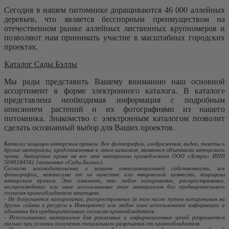
Сегодня в нашем питомнике доращиваются 46 000 аллейных
деревьев, что является бесспорным преимуществом на
отечественном рынке аллейных лиственных крупномеров и
позволяют нам принимать участие в масштабных городских
проектах.
Каталог Сады Бэллы
Мы рады представить Вашему вниманию наш основной
ассортимент в форме электронного каталога. В каталоге
представлена необходимая информация с подробным
описанием растений и их фотографиями из нашего
питомника. Знакомство с электронным каталогом позволит
сделать осознанный выбор для Ваших проектов.
Каталог защищен авторским правом. Все фотографии, изображения, видео, тексты и
другие материалы, представленные в этом каталоге, являются объектами авторского
права. Авторские права на все эти материалы принадлежат ООО «Астра» ИНН
5040184561 (питомник «Сады Бэллы»).
Согласно законодательству о защите интеллектуальной собственности, все
фотографии, независимо от их качества или творческой ценности, защищены
авторским правом. Это означает, что любое копирование, распространение,
воспроизведение или иное использование этих материалов без предварительного
согласия правообладателя запрещено.
- Не допускается копирование, распространение (в том числе путем копирования на
другие сайты и ресурсы в Интернете) или любое иное использование информации и
объектов без предварительного согласия правообладателя.
- Использование материалов для рекламных и информационных целей разрешается
только при условии получения специального разрешения от правообладателя.