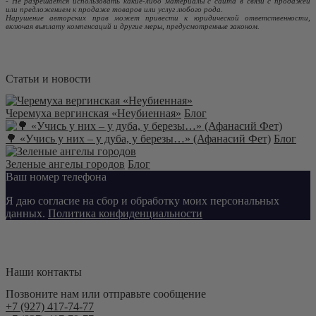
- Не разрешается использовать какие-либо материалы с сайта в связи с продажей
или предложением к продаже товаров или услуг любого рода.
Нарушение авторских прав может привести к юридической ответственности,
включая выплату компенсаций и другие меры, предусмотренные законом.
Статьи и новости
Черемуха вергинская «Неубиенная»
Блог
🌳 «Учись у них – у дуба, у березы…» (Афанасий Фет)
Блог
Зеленые ангелы городов
Блог
Ваш номер телефона
Я даю согласие на сбор и обработку моих персональных
данных.
Политика конфиденциальности
Наши контакты
Позвоните нам или отправьте сообщение
+7 (927) 417-74-77